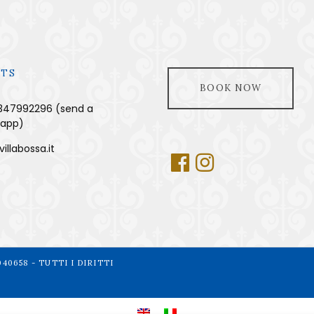
TS
BOOK NOW
347992296 (send a
sapp)
illabossa.it
040658 - TUTTI I DIRITTI