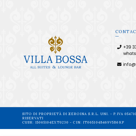
CONTAC
+39 3
what
info@v
SITO DI PROPRIETÀ DI ZEROINA S.R.L. UNI. - P.IVA 05471
RISERVATI
CUSR: 15065104EXT0230 - CIN: IT065104B469V5B6KP